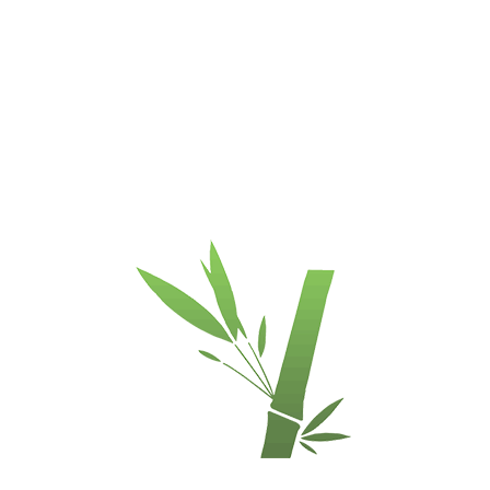
Описание
Описание
Доступность
ЗАПРОС
Продукт
Бамбуковый паркет
Отделка
Бона матовый лак
Цвет
Kарбонизированный
Тип соединения
"Click" система (5G)
Измерения
1830 x 125 x 14mm
(mm)
Содержание
6% - 10%
влаги
Плотность
1200 kg/m3
Эмиссии
ASTM E 1333: 0,02
формальдегида
ppm (
Европейский
стандарт E1
)
Тип края
Микро скошенные
кромки (V)
Покрытие
Супер матовый
Бона
лак
Тип установки
Плавающий пол
или
клей вниз