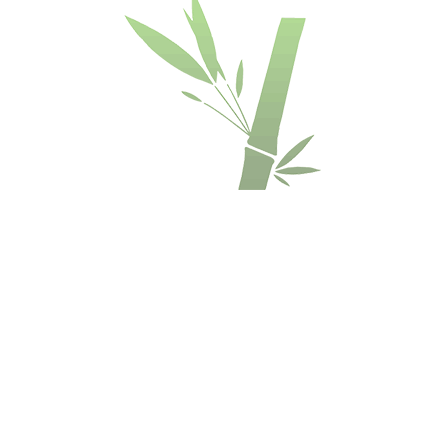
(
Европейский
стандарт E1
)
Тип края
Микро
скошенные
кромки (V)
Покрытие
8 слоев
немецкого
УФ
Treffert лака с
оксидом
алюминия, 2
верхних слоя с
защитой от
ультрафиолета
Тип установки
Плавающий пол
или
клей вниз
Подогрев полов
Очень подходит.
Необходимо
применять
полиуретановый
клей 2-х
компонентный