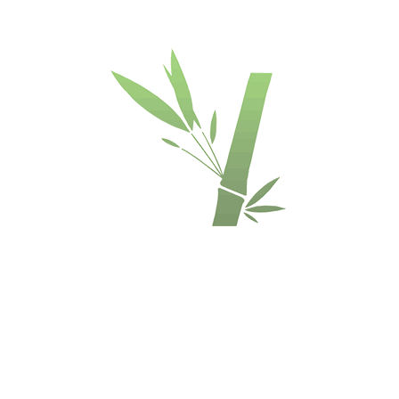
Matmenys
3600 x 630 x
(mm)
30 mm