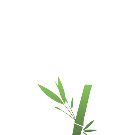
dengimas
vokišku Treffert
PREKIŲ
UV matiniu laku
su aliuminio
ŽENKLAI
oksidu, 2
viršutiniai
sluoksniai su UV
apsauga
Klojimo būdas
Klijuojant arba
suneriant
Grindinis
Labai tinka.
šildymas
Būtina klijuoti
2-jų
komponentų
poliuretaniniais
klijais.
MODIFIKACIJOS